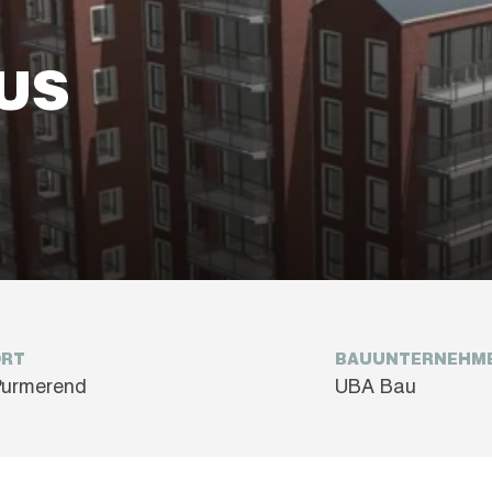
US
ORT
BAUUNTERNEHM
Purmerend
UBA Bau