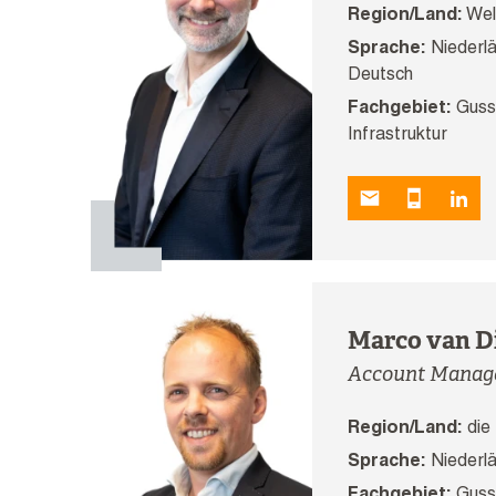
Region/Land:
Wel
Sprache:
Niederlä
Deutsch
Fachgebiet:
Gussb
Infrastruktur
Marco van D
Account Manag
Region/Land:
die 
Sprache:
Niederlä