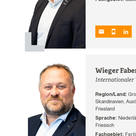
Fachgebiet:
Guss
Wieger Fabe
Internationaler 
Region/Land:
Gro
Skandinavien, Aust
Friesland
Sprache:
Niederlä
Friesisch
Fachgebiet:
Ferti