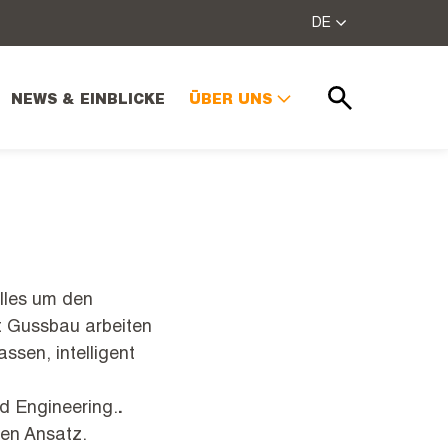
DE
NEWS & EINBLICKE
ÜBER UNS
Suchen
alles um den
it Gussbau arbeiten
assen, intelligent
d Engineering.
.
len Ansatz.