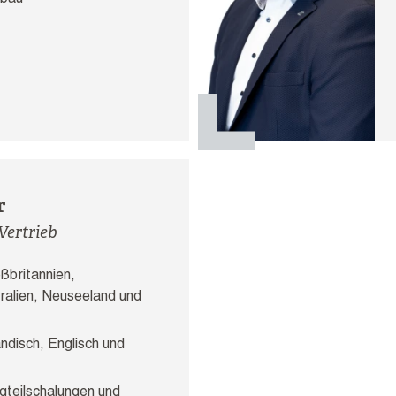
bau
r
Vertrieb
ßbritannien,
ralien, Neuseeland und
ndisch, Englisch und
gteilschalungen und