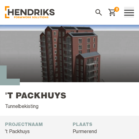
0
Winkelwagen
Zoeken
'T PACKHUYS
Tunnelbekisting
PROJECTNAAM
PLAATS
't Packhuys
Purmerend