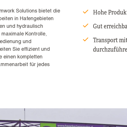
Hohe Produk
work Solutions bietet die
rbeiten in Hafengebieten
Gut erreichb
en und hydraulisch
 maximale Kontrolle,
Transport mi
bedienung und
durchzuführ
iten Sie effizient und
e einen kompletten
ammenarbeit für jedes