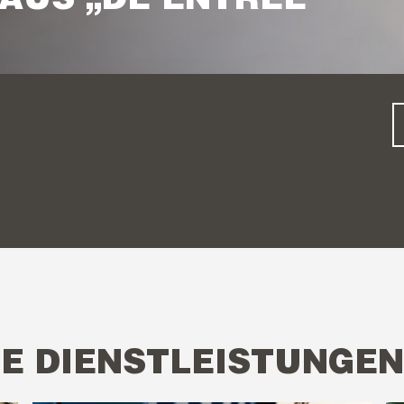
AUS „DE ENTREE“
E DIENSTLEISTUNGEN