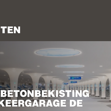
HTEN
 BETONBEKISTING
RKEERGARAGE DE