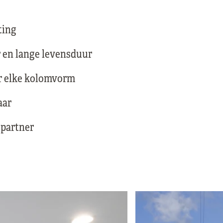
ting
 en lange levensduur
r elke kolomvorm
aar
partner