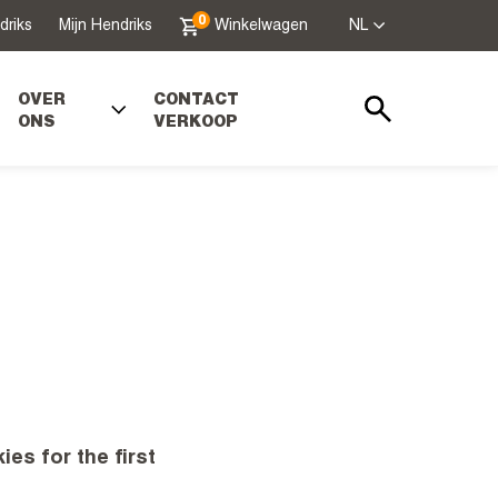
0
driks
Mijn Hendriks
Winkelwagen
NL
OVER
CONTACT
ONS
VERKOOP
Zoeken
es for the first