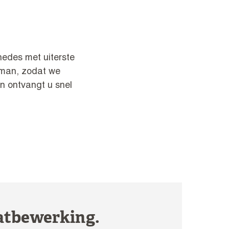
edes met uiterste
kman, zodat we
an ontvangt u snel
aatbewerking.