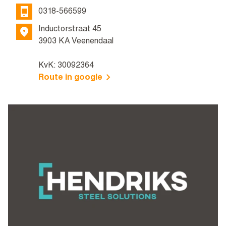
0318-566599
Inductorstraat 45
3903 KA Veenendaal
KvK: 30092364
Route in google