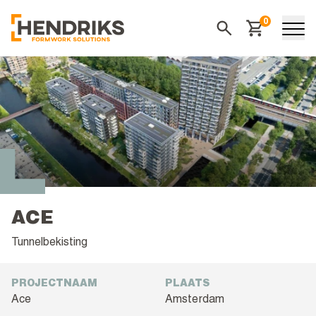
0
Winkelwagen
Zoeken
ACE
Tunnelbekisting
PROJECTNAAM
PLAATS
Ace
Amsterdam