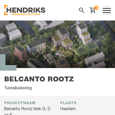
0
Winkelwagen
Zoeken
BELCANTO ROOTZ
Tunnelbekisting
PROJECTNAAM
PLAATS
Belcanto Rootz blok G, D
Haarlem