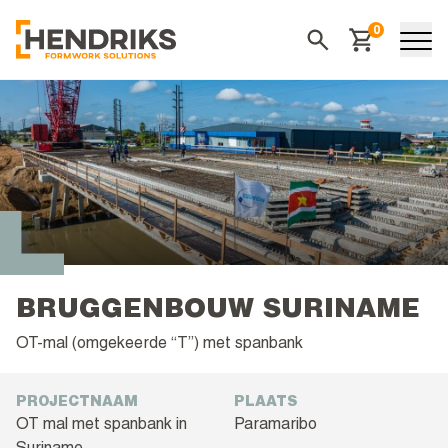
0
Winkelwagen
Zoeken
BRUGGENBOUW SURINAME
OT-mal (omgekeerde “T”) met spanbank
PROJECTNAAM
PLAATS
OT mal met spanbank in
Paramaribo