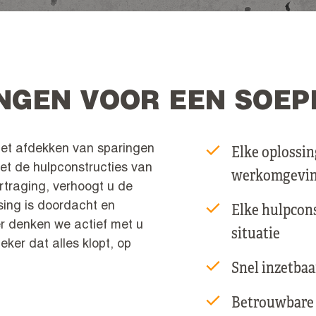
NGEN VOOR EEN SOE
Elke oplossin
 het afdekken van sparingen
et de hulpconstructies van
werkomgevi
rtraging, verhoogt u de
ssing is doordacht en
Elke hulpcons
er denken we actief met u
situatie
ker dat alles klopt, op
Snel inzetbaar
Betrouwbare