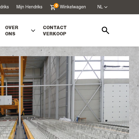
0
driks
Mijn Hendriks
Winkelwagen
NL
OVER
CONTACT
ONS
VERKOOP
Zoeken